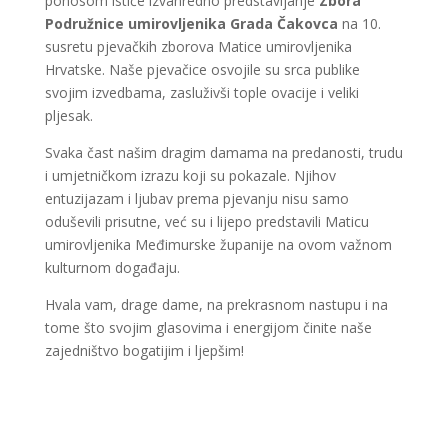
ponosom ističe izvanredno predstavljanje
Zbora
Podružnice umirovljenika Grada Čakovca
na 10.
susretu pjevačkih zborova Matice umirovljenika
Hrvatske. Naše pjevačice osvojile su srca publike
svojim izvedbama, zasluživši tople ovacije i veliki
pljesak.
Svaka čast našim dragim damama na predanosti, trudu
i umjetničkom izrazu koji su pokazale. Njihov
entuzijazam i ljubav prema pjevanju nisu samo
oduševili prisutne, već su i lijepo predstavili Maticu
umirovljenika Međimurske županije na ovom važnom
kulturnom događaju.
Hvala vam, drage dame, na prekrasnom nastupu i na
tome što svojim glasovima i energijom činite naše
zajedništvo bogatijim i ljepšim!