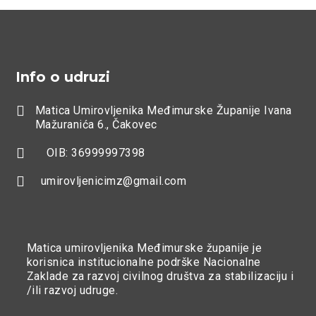
Info o udruzi

Matica Umirovljenika Međimurske Županije Ivana
Mažuranića 6., Čakovec

OIB: 36999997398

umirovljenicimz@gmail.com
Matica umirovljenika Međimurske županije je
korisnica institucionalne podrške Nacionalne
Zaklade za razvoj civilnog društva za stabilizaciju i
/ili razvoj udruge.