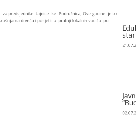
 za predsjednike tajnice -ke Podružnica, Ove godine je to
krošnjama drveća i posjetili u pratnji lokalnih vodiča po
Eduk
star
21.07.
Javn
“Bud
02.07.