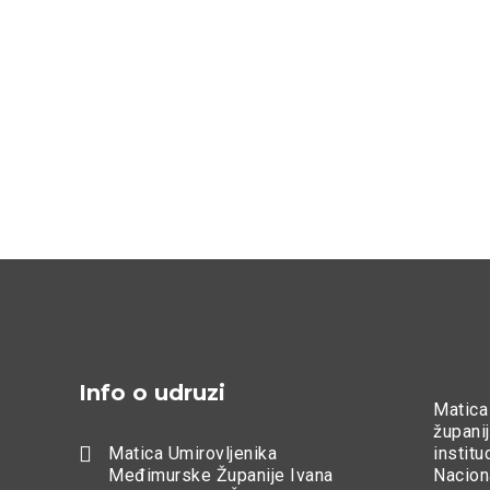
Info o udruzi
Matica
županij

Matica Umirovljenika
instit
Međimurske Županije Ivana
Nacion