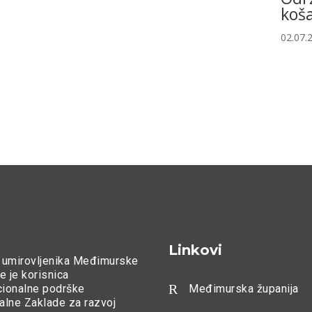
koša
02.07.
Linkovi
 umirovljenika Međimurske
e je korisnica
R
ucionalne podrške
Međimurska županija
alne Zaklade za razvoj