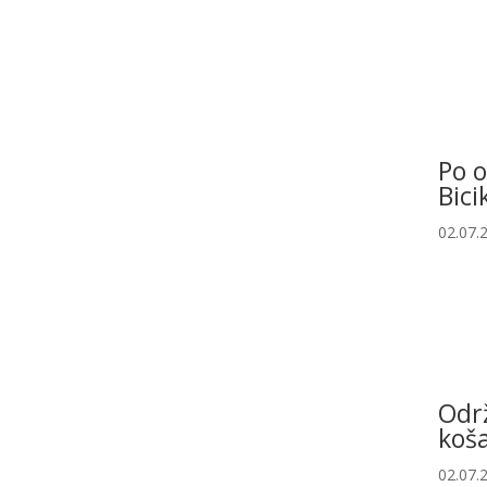
Po 
Bici
02.07.
Održ
koša
02.07.