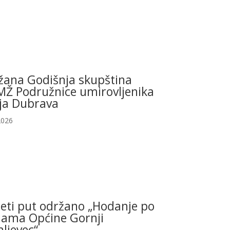
žana Godišnja skupština
Ž Podružnice umirovljenika
ja Dubrava
2026
eti put održano „Hodanje po
ama Općine Gornji
ljevec“