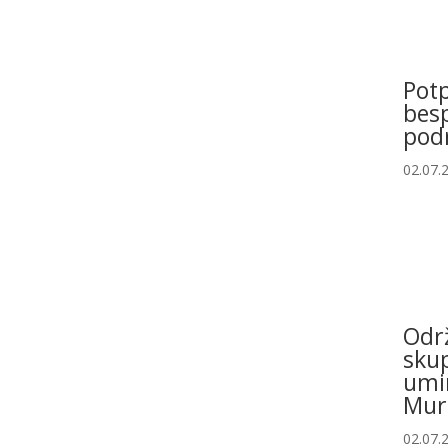
Potp
bes
pod
02.07.
Održ
sku
umir
Mur
02.07.