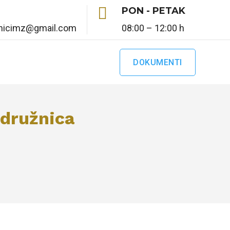

PON - PETAK
enicimz@gmail.com
08:00 – 12:00 h
DOKUMENTI
odružnica