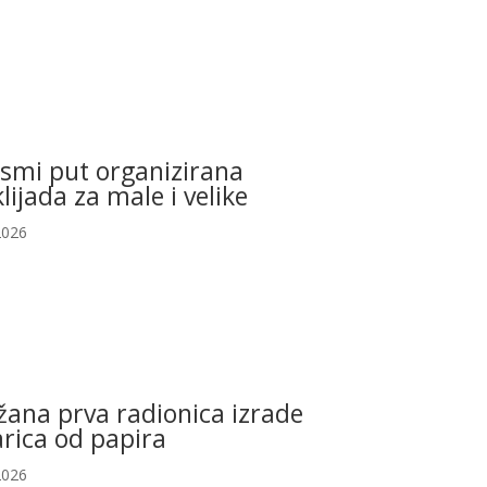
osmi put organizirana
klijada za male i velike
2026
ana prva radionica izrade
rica od papira
2026