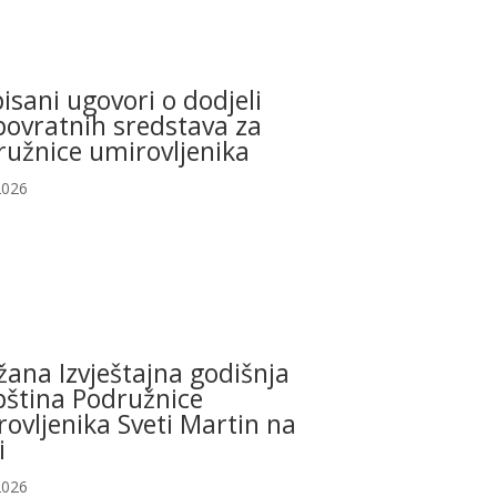
isani ugovori o dodjeli
povratnih sredstava za
ružnice umirovljenika
2026
ana Izvještajna godišnja
pština Podružnice
ovljenika Sveti Martin na
i
2026