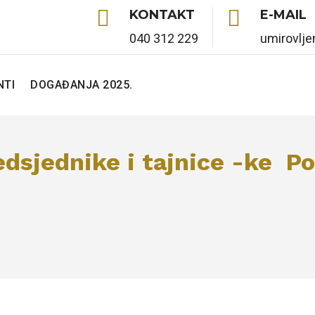


KONTAKT
E-MAIL
040 312 229
umirovlj
TI
DOGAĐANJA 2025.
edsjednike i tajnice -ke P