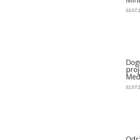
02.07.
Dog
proj
Međ
02.07.
Odr