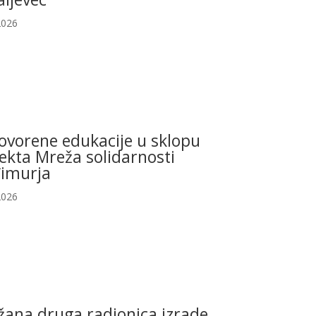
2026
ovorene edukacije u sklopu
ekta Mreža solidarnosti
imurja
2026
žana druga radionica izrade