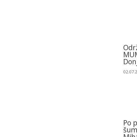
Odr
MUM
Don
02.07.
Po p
šum
Miha