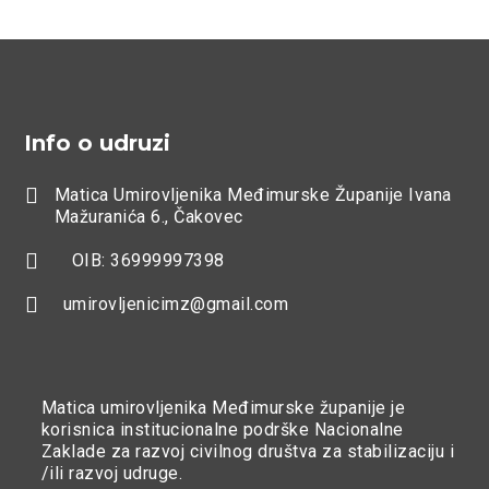
Info o udruzi

Matica Umirovljenika Međimurske Županije Ivana
Mažuranića 6., Čakovec

OIB: 36999997398

umirovljenicimz@gmail.com
Matica umirovljenika Međimurske županije je
korisnica institucionalne podrške Nacionalne
Zaklade za razvoj civilnog društva za stabilizaciju i
/ili razvoj udruge.