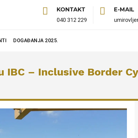


KONTAKT
E-MAIL
040 312 229
umirovlj
TI
DOGAĐANJA 2025.
 IBC – Inclusive Border Cy