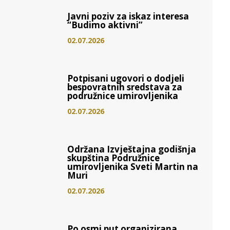
Javni poziv za iskaz interesa
“Budimo aktivni”
02.07.2026
Potpisani ugovori o dodjeli
bespovratnih sredstava za
podružnice umirovljenika
02.07.2026
Održana Izvještajna godišnja
skupština Podružnice
umirovljenika Sveti Martin na
Muri
02.07.2026
Po osmi put organizirana