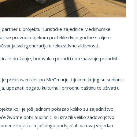
 partner u projektu Turističke zajednice Međimurske
koji se provodio tijekom protekle dvije godine s ciljem
učivanja svih generacija u rekreativne aktivnosti.
ticale druženje, boravak u prirodi i upoznavanje prirodnih,
je prekrasan izlet po Međimurju, tijekom kojeg su sudionici
ija, upoznati bogatu kulturnu i prirodnu baštinu te uživati u
ojekta koji je još jednom pokazao koliko su zajedništvo,
će životne dobi. Sudionici su izrazili veliko zadovoljstvo
pomene koje će ih još dugo podsjećati na ovaj vrijedan