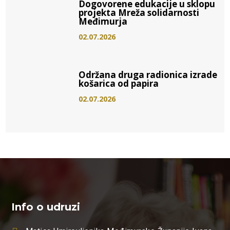
Dogovorene edukacije u sklopu
projekta Mreža solidarnosti
Međimurja
02.07.2026
Održana druga radionica izrade
košarica od papira
02.07.2026
Info o udruzi