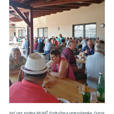
Već pet godina MUMŽ Podružnica umirovljenika Gornji