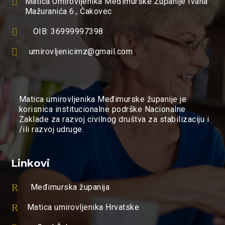

Matica Umirovljenika Međimurske Županije Ivana
Mažuranića 6., Čakovec

OIB: 36999997398

umirovljenicimz@gmail.com
Matica umirovljenika Međimurske županije je
korisnica institucionalne podrške Nacionalne
Zaklade za razvoj civilnog društva za stabilizaciju i
/ili razvoj udruge.
Linkovi
R
Međimurska županija
R
Matica umirovljenika Hrvatske