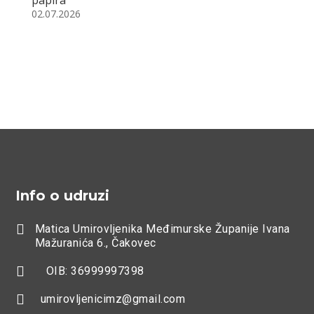
papira
02.07.2026
Info o udruzi

Matica Umirovljenika Međimurske Županije Ivana
Mažuranića 6., Čakovec

OIB: 36999997398

umirovljenicimz@gmail.com