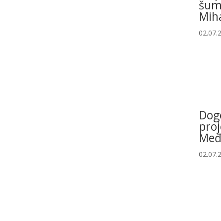
šum
Miha
02.07.
Dog
proj
Međ
02.07.