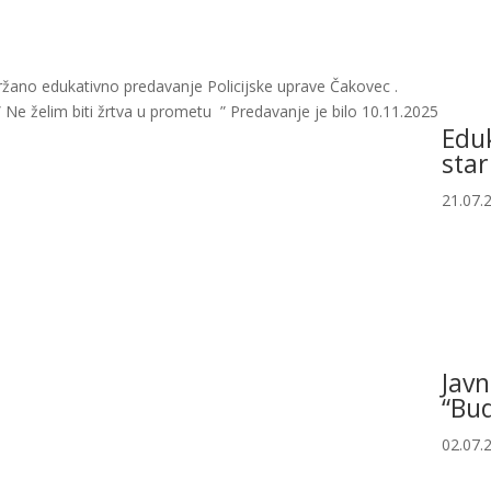
žano edukativno predavanje Policijske uprave Čakovec .
 Ne želim biti žrtva u prometu ” Predavanje je bilo 10.11.2025
Eduk
star
21.07.
Javn
“Bud
02.07.