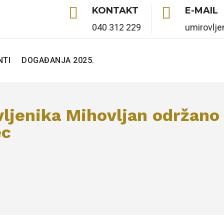


KONTAKT
E-MAIL
040 312 229
umirovlj
TI
DOGAĐANJA 2025.
ljenika Mihovljan održano
ec