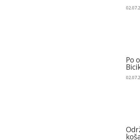
02.07.
Po 
Bici
02.07.
Održ
koša