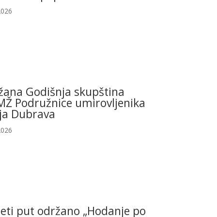
2026
žana Godišnja skupština
Ž Podružnice umirovljenika
ja Dubrava
2026
eti put održano „Hodanje po