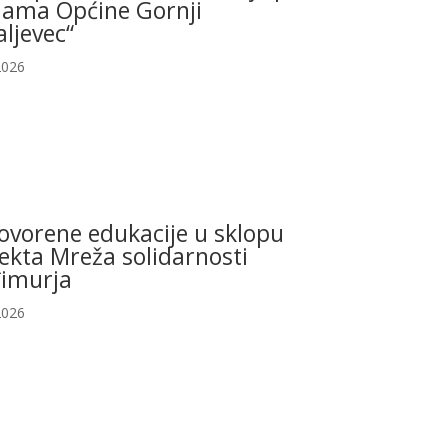
ama Općine Gornji
ljevec“
2026
ovorene edukacije u sklopu
ekta Mreža solidarnosti
imurja
2026