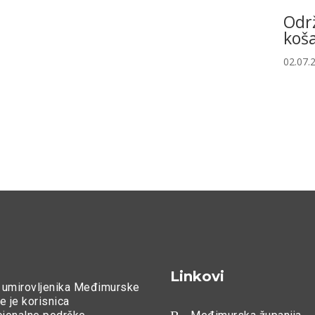
Odr
koša
02.07.
Linkovi
 umirovljenika Međimurske
e je korisnica