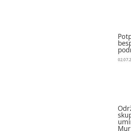
Potp
bes
pod
02.07.
Održ
sku
umir
Mur