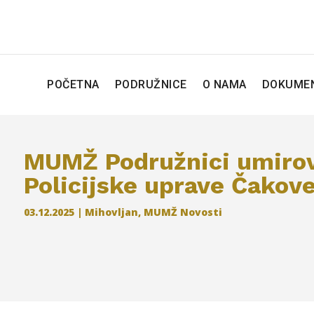
POČETNA
PODRUŽNICE
O NAMA
DOKUMEN
MUMŽ Podružnici umirov
Policijske uprave Čakov
03.12.2025
|
Mihovljan
,
MUMŽ Novosti