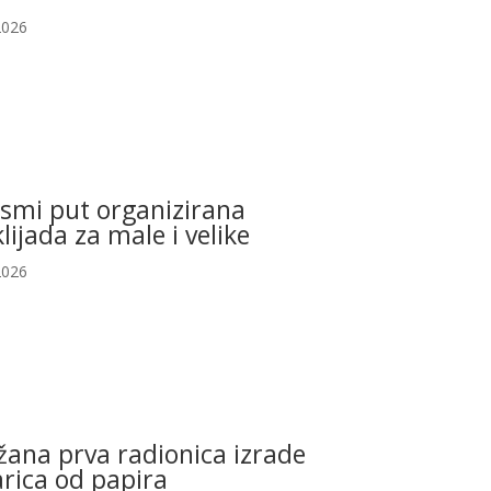
2026
osmi put organizirana
klijada za male i velike
2026
ana prva radionica izrade
rica od papira