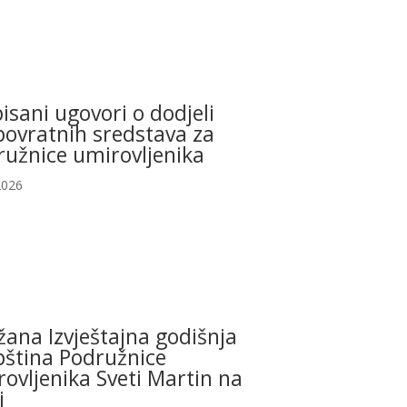
isani ugovori o dodjeli
povratnih sredstava za
ružnice umirovljenika
2026
ana Izvještajna godišnja
pština Podružnice
ovljenika Sveti Martin na
i