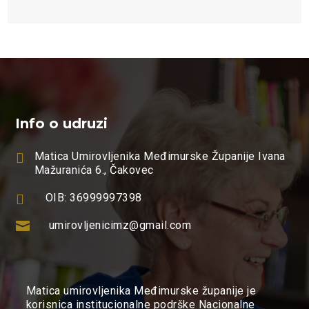
Info o udruzi

Matica Umirovljenika Međimurske Županije Ivana
Mažuranića 6., Čakovec

OIB: 36999997398

umirovljenicimz@gmail.com
Matica umirovljenika Međimurske županije je
korisnica institucionalne podrške Nacionalne