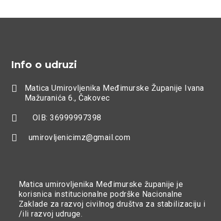
Info o udruzi

Matica Umirovljenika Međimurske Županije Ivana
Mažuranića 6., Čakovec

OIB: 36999997398

umirovljenicimz@gmail.com
Matica umirovljenika Međimurske županije je
korisnica institucionalne podrške Nacionalne
Zaklade za razvoj civilnog društva za stabilizaciju i
/ili razvoj udruge.