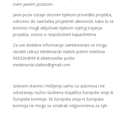
ovim javnim pozivom.
Javni poziv ostaje otvoren tijekom provedbe projekta,
odnosno do završetka projektnih aktivnosti, kako bi se
korisnici mogli uključivati tijekom cijelog trajanja
projekta, ovisno o raspoloživim kapacitetima.
Za sve dodatne informacije zainteresirani se mogu
obratiti Udruzi Međimurski slatkiši putem telefona
0993264099 ili elektroničke pošte
medimurski.slatkisi@gmail.com
Izneseni stavovi i mišljenja samo su autorova i ne
odražavaju nužno službena stajališta Europske unije ili
Europske komisije. Ni Europska unija ni Europska
komisija ne mogu se smatrati odgovornima za njih.