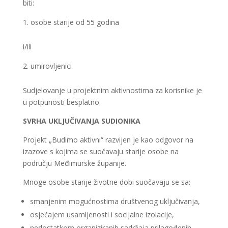
biti:
osobe starije od 55 godina
i/ili
umirovljenici
Sudjelovanje u projektnim aktivnostima za korisnike je
u potpunosti besplatno.
SVRHA UKLJUČIVANJA SUDIONIKA
Projekt „Budimo aktivni“ razvijen je kao odgovor na
izazove s kojima se suočavaju starije osobe na
području Međimurske županije.
Mnoge osobe starije životne dobi suočavaju se sa:
smanjenim mogućnostima društvenog uključivanja,
osjećajem usamljenosti i socijalne izolacije,
nedostatkom organiziranih sadržaja prilagođenih