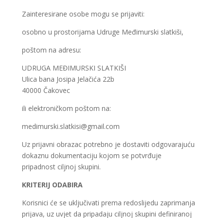
Zainteresirane osobe mogu se prijaviti:
osobno u prostorijama Udruge Međimurski slatkiši,
poštom na adresu:
UDRUGA MEĐIMURSKI SLATKIŠI
Ulica bana Josipa Jelačića 22b
40000 Čakovec
ili elektroničkom poštom na:
medimurski.slatkisi@gmail.com
Uz prijavni obrazac potrebno je dostaviti odgovarajuću
dokaznu dokumentaciju kojom se potvrđuje
pripadnost ciljnoj skupini.
KRITERIJ ODABIRA
Korisnici će se uključivati prema redoslijedu zaprimanja
prijava, uz uvjet da pripadaju ciljnoj skupini definiranoj