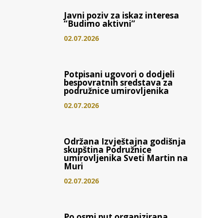
Javni poziv za iskaz interesa
“Budimo aktivni”
02.07.2026
Potpisani ugovori o dodjeli
bespovratnih sredstava za
podružnice umirovljenika
02.07.2026
Održana Izvještajna godišnja
skupština Podružnice
umirovljenika Sveti Martin na
Muri
02.07.2026
Po osmi put organizirana