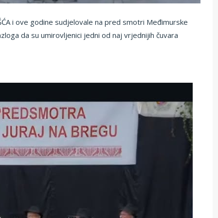
i ove godine sudjelovale na pred smotri Međimurske
oga da su umirovljenici jedni od naj vrjednijih čuvara