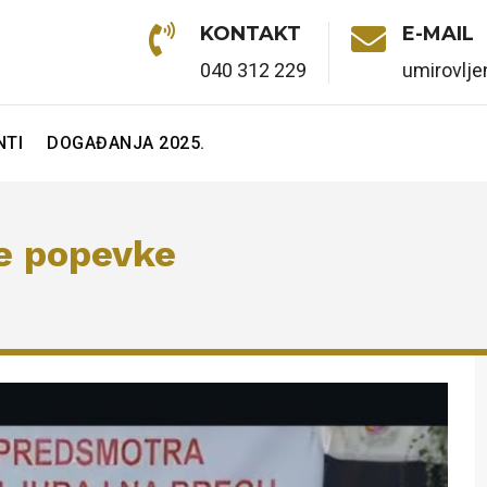

KONTAKT

E-MAIL
040 312 229
umirovlj
TI
DOGAĐANJA 2025.
e popevke