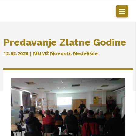
Predavanje Zlatne Godine
12.02.2026
|
MUMŽ Novosti
,
Nedelišće