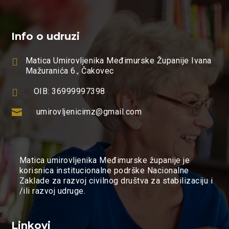
Info o udruzi

Matica Umirovljenika Međimurske Županije Ivana
Mažuranića 6., Čakovec

OIB: 36999997398

umirovljenicimz@gmail.com
Matica umirovljenika Međimurske županije je
korisnica institucionalne podrške Nacionalne
Zaklade za razvoj civilnog društva za stabilizaciju i
/ili razvoj udruge.
Linkovi