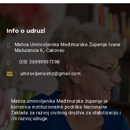
Info o udruzi

Matica Umirovljenika Međimurske Županije Ivana
Mažuranića 6., Čakovec

OIB: 36999997398

umirovljenicimz@gmail.com
Matica umirovljenika Međimurske županije je
korisnica institucionalne podrške Nacionalne
Zaklade za razvoj civilnog društva za stabilizaciju i
/ili razvoj udruge.