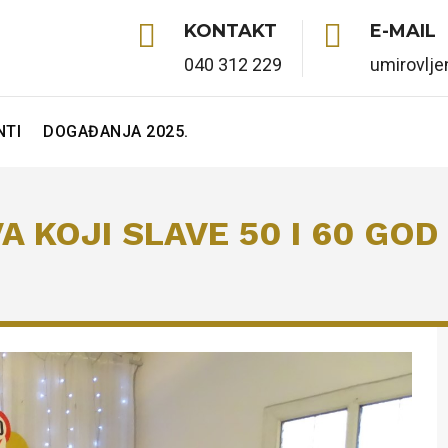


KONTAKT
E-MAIL
040 312 229
umirovlj
TI
DOGAĐANJA 2025.
 KOJI SLAVE 50 I 60 GOD