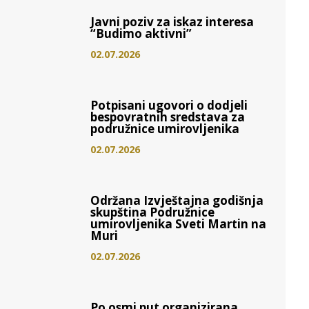
Javni poziv za iskaz interesa
“Budimo aktivni”
02.07.2026
Potpisani ugovori o dodjeli
bespovratnih sredstava za
podružnice umirovljenika
02.07.2026
Održana Izvještajna godišnja
skupština Podružnice
umirovljenika Sveti Martin na
Muri
02.07.2026
Po osmi put organizirana