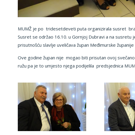
MUMŽ je po tridesetdeveti puta organizirala susret bra
Susret se održao 16.10. u Gornjoj Dubravi a na susretu 
prisutnošću slavlje uveličava župan Međimurske županije 
Ove godine župan nije mogao biti prisutan ovoj svečanost
ružu pa je to umjesto njega podijelila predsjednica MU