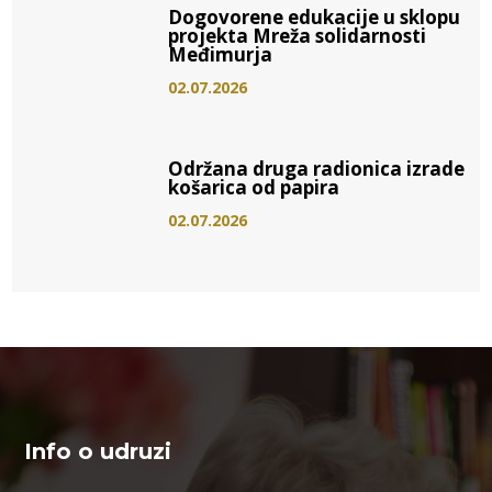
Dogovorene edukacije u sklopu
projekta Mreža solidarnosti
Međimurja
02.07.2026
Održana druga radionica izrade
košarica od papira
02.07.2026
Info o udruzi