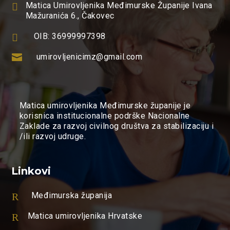

Matica Umirovljenika Međimurske Županije Ivana
Mažuranića 6., Čakovec

OIB: 36999997398

umirovljenicimz@gmail.com
Matica umirovljenika Međimurske županije je
korisnica institucionalne podrške Nacionalne
Zaklade za razvoj civilnog društva za stabilizaciju i
/ili razvoj udruge.
Linkovi
R
Međimurska županija
R
Matica umirovljenika Hrvatske