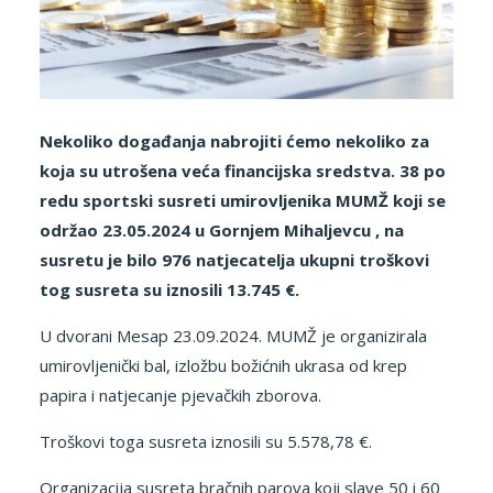
Nekoliko događanja nabrojiti ćemo nekoliko za
koja su utrošena veća financijska sredstva. 38 po
redu sportski susreti umirovljenika MUMŽ koji se
održao 23.05.2024 u Gornjem Mihaljevcu , na
susretu je bilo 976 natjecatelja ukupni troškovi
tog susreta su iznosili 13.745 €.
U dvorani Mesap 23.09.2024. MUMŽ je organizirala
umirovljenički bal, izložbu božićnih ukrasa od krep
papira i natjecanje pjevačkih zborova.
Troškovi toga susreta iznosili su 5.578,78 €.
Organizacija susreta bračnih parova koji slave 50 i 60