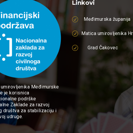
Linkovi
R
Međimurska županija
R
Matica umirovljenika H
R
Grad Čakovec
 umirovljenika Međimurske
e je korisnica
ucionalne podrške
alne Zaklade za razvoj
g društva za stabilizaciju i
zvoj udruge.