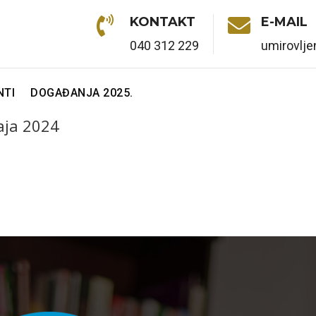

KONTAKT

E-MAIL
040 312 229
umirovlj
TI
DOGAĐANJA 2025.
taja 2024