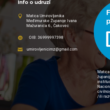
Info o udruzi

Matica Umirovljenika
Međimurske Županije Ivana
Mažuranića 6., Čakovec

OIB: 36999997398

umirovljenicimz@gmail.com
Matica
županij
instit
Nacion
civilno
/ili ra