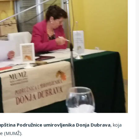
upština Podružnice umirovljenika Donja Dubrava
, koja
ije (MUMŽ).