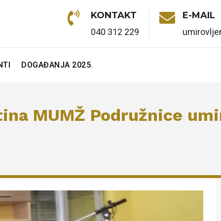

KONTAKT

E-MAIL
040 312 229
umirovlj
TI
DOGAĐANJA 2025.
tina MUMŽ Podružnice umir