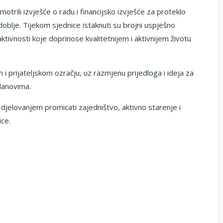
otrili izvješće o radu i financijsko izvješće za proteklo
zdoblje. Tijekom sjednice istaknuti su brojni uspješno
aktivnosti koje doprinose kvalitetnijem i aktivnijem životu
i prijateljskom ozračju, uz razmjenu prijedloga i ideja za
lanovima.
 djelovanjem promicati zajedništvo, aktivno starenje i
ice.