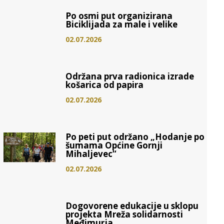
Po osmi put organizirana
Biciklijada za male i velike
02.07.2026
Održana prva radionica izrade
košarica od papira
02.07.2026
Po peti put održano „Hodanje po
šumama Općine Gornji
Mihaljevec“
02.07.2026
Dogovorene edukacije u sklopu
projekta Mreža solidarnosti
Međimurja