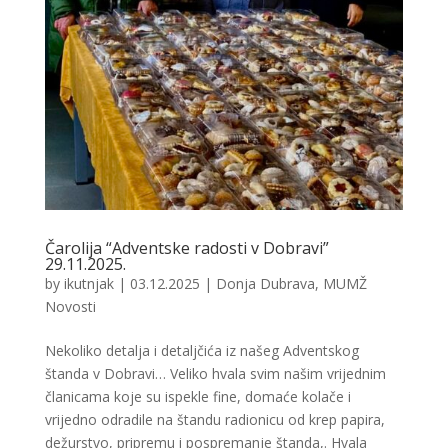
Čarolija “Adventske radosti v Dobravi”
29.11.2025.
by
ikutnjak
|
03.12.2025
|
Donja Dubrava
,
MUMŽ
Novosti
Nekoliko detalja i detaljčića iz našeg Adventskog
štanda v Dobravi… Veliko hvala svim našim vrijednim
članicama koje su ispekle fine, domaće kolače i
vrijedno odradile na štandu radionicu od krep papira,
dežurstvo, pripremu i pospremanje štanda,. Hvala