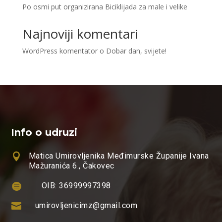
Po osmi put organizirana Biciklijada za male i velike
Najnoviji komentari
WordPress komentator
o
Dobar dan, svijete!
Info o udruzi

Matica Umirovljenika Međimurske Županije Ivana
Mažuranića 6., Čakovec

OIB: 36999997398

umirovljenicimz@gmail.com