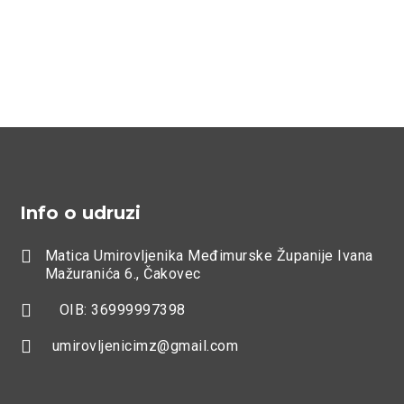
Info o udruzi

Matica Umirovljenika Međimurske Županije Ivana
Mažuranića 6., Čakovec

OIB: 36999997398

umirovljenicimz@gmail.com