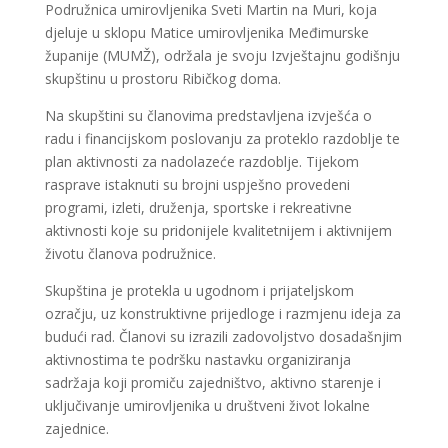
Podružnica umirovljenika Sveti Martin na Muri, koja
djeluje u sklopu Matice umirovljenika Međimurske
županije (MUMŽ), održala je svoju Izvještajnu godišnju
skupštinu u prostoru Ribičkog doma.
Na skupštini su članovima predstavljena izvješća o
radu i financijskom poslovanju za proteklo razdoblje te
plan aktivnosti za nadolazeće razdoblje. Tijekom
rasprave istaknuti su brojni uspješno provedeni
programi, izleti, druženja, sportske i rekreativne
aktivnosti koje su pridonijele kvalitetnijem i aktivnijem
životu članova podružnice.
Skupština je protekla u ugodnom i prijateljskom
ozračju, uz konstruktivne prijedloge i razmjenu ideja za
budući rad. Članovi su izrazili zadovoljstvo dosadašnjim
aktivnostima te podršku nastavku organiziranja
sadržaja koji promiču zajedništvo, aktivno starenje i
uključivanje umirovljenika u društveni život lokalne
zajednice.