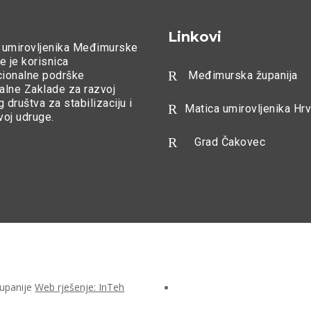
Linkovi
 umirovljenika Međimurske
e je korisnica
R
ucionalne podrške
Međimurska županija
alne Zaklade za razvoj
g društva za stabilizaciju i
R
Matica umirovljenika Hr
zvoj udruge.
R
Grad Čakovec
Županije
Web rješenje: InTeh