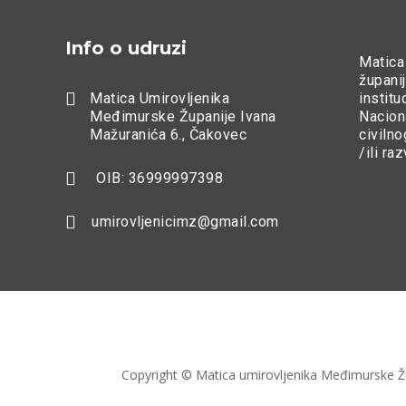
Info o udruzi
Matica
županij

Matica Umirovljenika
instit
Međimurske Županije Ivana
Nacion
Mažuranića 6., Čakovec
civilno
/ili ra

OIB: 36999997398

umirovljenicimz@gmail.com
Copyright © Matica umirovljenika Međimurske 