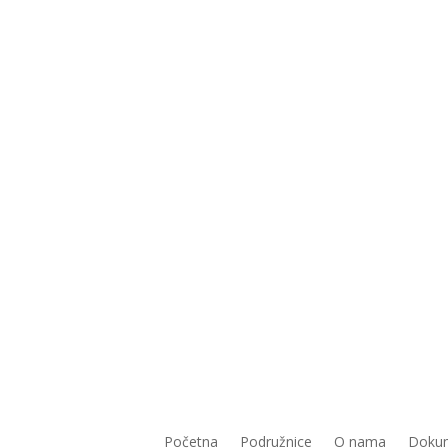
Početna
Podružnice
O nama
Doku