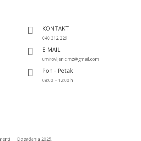
KONTAKT

040 312 229
E-MAIL

umirovljenicimz@gmail.com
Pon - Petak

08:00 – 12:00 h
menti
Događanja 2025.