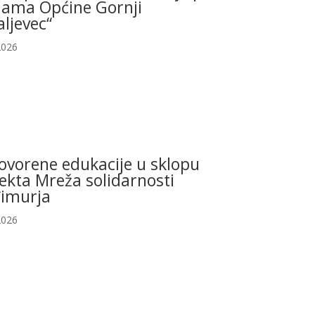
ama Općine Gornji
ljevec“
2026
ovorene edukacije u sklopu
ekta Mreža solidarnosti
imurja
2026