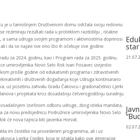
otu je u tamošnjem Društvenom domu održala svoju redovnu
a se rezimiraju rezultati rada u proteklom razdoblju , istakne
Eduk
ilni, a sama udruga svojim programom i aktivnostima doprinosi
star
li i da se najavi sve ono što ih očekuje ove godine.
21.07.
 o radu za 2024. godinu, kao i Program rada za 2025. godinu.
ce umirovljenika Novo Selo Rok Ivan Posavec izvijestio
jekom prošle godine od edukativnih programa i zdravstvenih
o rekreativnih i društvenih događanja koje Udruga kontinuirano
ika, uz posebnu zahvalu Gradu Čakovcu i gradonačelnici Ljerki
ji planova i projekata kroz dosadašnju četverogodišnju suradnju.
 dosadašnjem Izvršnom odboru udruge, zbog isteka mandata,
Javn
, a za novu predsjednicu Podružnice umirovljenika Novo Selo
“Bud
ok će nova tajnica biti Jasenka Horvat.
02.07.
utila im čestitke na provedenim programima, ali i uz
ovca Ljerka Cividini, koja je istakla kako ove generacije