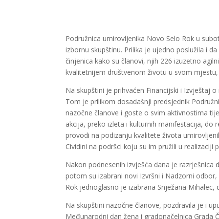
Podružnica umirovljenika Novo Selo Rok u sub
izbornu skupštinu. Prilika je ujedno poslužila i d
činjenica kako su članovi, njih 226 izuzetno ag
kvalitetnijem društvenom životu u svom mjestu, a
Na skupštini je prihvaćen Financijski i Izvještaj
Tom je prilikom dosadašnji predsjednik Podružni
nazočne članove i goste o svim aktivnostima ti
akcija, preko izleta i kulturnih manifestacija, d
provodi na podizanju kvalitete života umirovljen
Cividini na podršci koju su im pružili u realizaci
Nakon podnesenih izvješća dana je razrješnica
potom su izabrani novi Izvršni i Nadzorni odbor
Rok jednoglasno je izabrana Snježana Mihalec, d
Na skupštini nazočne članove, pozdravila je i up
Međunarodni dan žena i gradonačelnica Grada Čak