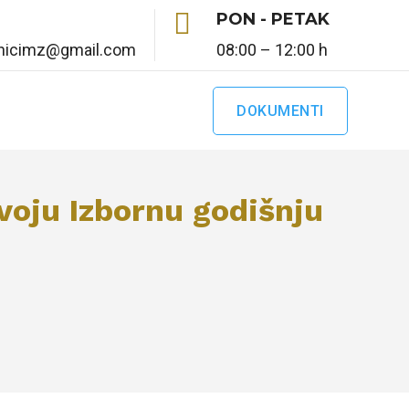

PON - PETAK
enicimz@gmail.com
08:00 – 12:00 h
DOKUMENTI
voju Izbornu godišnju