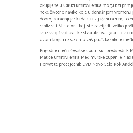
okupljene u udruzi umirovljenika mogu biti primj
neke životne navike koje u današnjem vremenu p
dobroj suradnji jer kada su uključeni razum, to
realizirati. Vi ste oni, koji ste zavrijedili veliko 
kroz svoj život uvelike stvarale ovaj grad i o
ovom kraju i nastavimo vaš put.“, kazala je među 
Prigodne riječi i čestitke uputili su i predsjed
Matice umirovljenika Međimurske županije Nada
Horvat te predsjednik DVD Novo Selo Rok Anđel