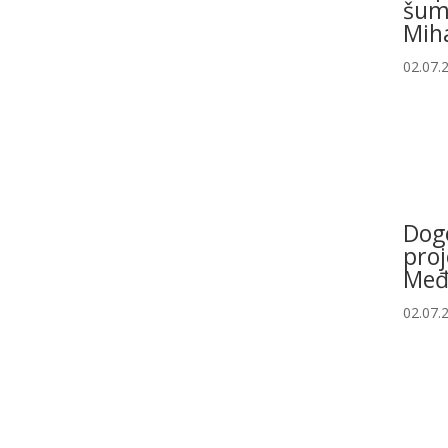
šum
Miha
02.07.
Dog
proj
Međ
02.07.