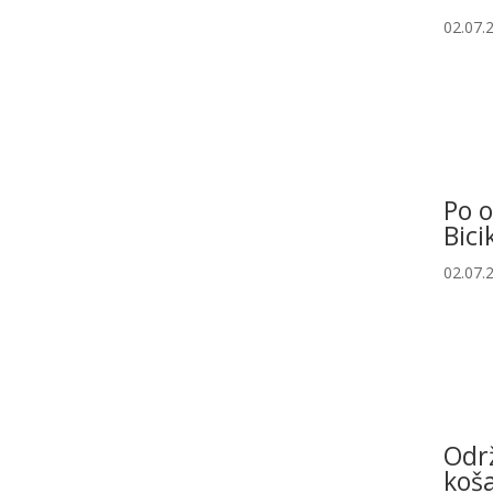
02.07.
Po 
Bici
02.07.
Održ
koša