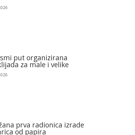
2026
osmi put organizirana
klijada za male i velike
2026
ana prva radionica izrade
rica od papira