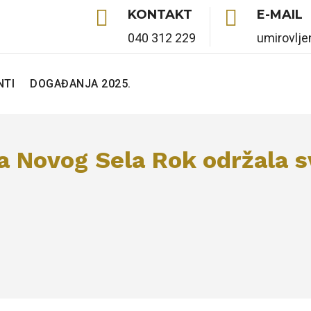


KONTAKT
E-MAIL
040 312 229
umirovlj
TI
DOGAĐANJA 2025.
a Novog Sela Rok održala s