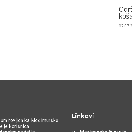
Odr
koša
02.07.
Linkovi
 umirovljenika Međimurske
e je korisnica