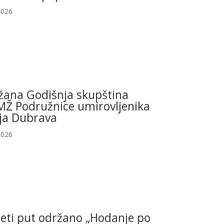
2026
žana Godišnja skupština
Ž Podružnice umirovljenika
ja Dubrava
2026
eti put održano „Hodanje po