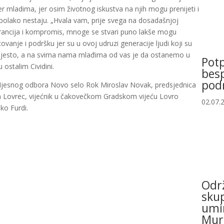
er mladima, jer osim životnog iskustva na njih mogu prenijeti i
olako nestaju. „Hvala vam, prije svega na dosadašnjoj
lerancija i kompromis, mnoge se stvari puno lakše mogu
poštovanje i podršku jer su u ovoj udruzi generacije ljudi koji su
vo mjesto, a na svima nama mlađima od vas je da ostanemo u
Potp
ostalim Cividini.
bes
pod
nik Mjesnog odbora Novo selo Rok Miroslav Novak, predsjednica
 Lovrec, vijećnik u čakovečkom Gradskom vijeću Lovro
02.07.
ko Furdi.
Održ
sku
umir
Mur