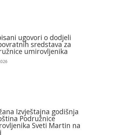
isani ugovori o dodjeli
povratnih sredstava za
ružnice umirovljenika
2026
ana Izvještajna godišnja
pština Podružnice
ovljenika Sveti Martin na
i