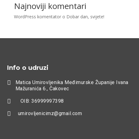
Najnoviji komentari
WordPress komentator
o
Dobar dan, svijete!
Info o udruzi

Matica Umirovljenika Međimurske Županije Ivana
Mažuranića 6., Čakovec

OIB: 36999997398

umirovljenicimz@gmail.com