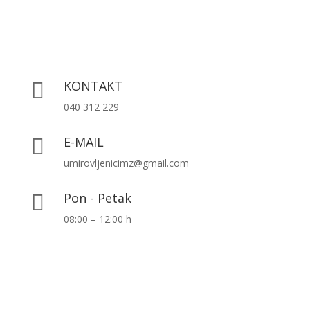
KONTAKT

040 312 229
E-MAIL

umirovljenicimz@gmail.com
Pon - Petak

08:00 – 12:00 h