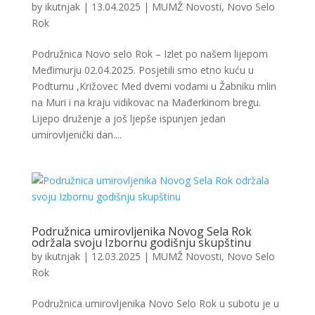
by
ikutnjak
|
13.04.2025
|
MUMŽ Novosti
,
Novo Selo
Rok
Podružnica Novo selo Rok – Izlet po našem lijepom
Međimurju 02.04.2025. Posjetili smo etno kuću u
Podturnu ,Križovec Med dvemi vodami u Žabniku mlin
na Muri i na kraju vidikovac na Mađerkinom bregu.
Lijepo druženje a još ljepše ispunjen jedan
umirovljenički dan....
Podružnica umirovljenika Novog Sela Rok
održala svoju Izbornu godišnju skupštinu
by
ikutnjak
|
12.03.2025
|
MUMŽ Novosti
,
Novo Selo
Rok
Podružnica umirovljenika Novo Selo Rok u subotu je u