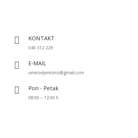
KONTAKT

040 312 229
E-MAIL

umirovljenicimz@gmail.com
Pon - Petak

08:00 – 12:00 h