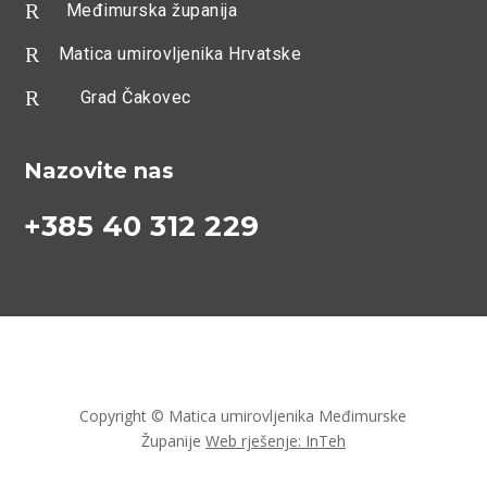
R
Međimurska županija
R
Matica umirovljenika Hrvatske
R
Grad Čakovec
Nazovite nas
+385 40 312 229
Copyright © Matica umirovljenika Međimurske
Županije
Web rješenje: InTeh