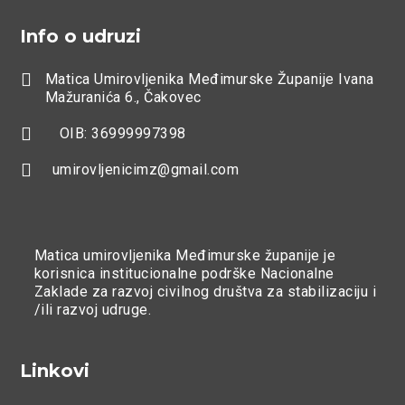
Info o udruzi

Matica Umirovljenika Međimurske Županije Ivana
Mažuranića 6., Čakovec

OIB: 36999997398

umirovljenicimz@gmail.com
Matica umirovljenika Međimurske županije je
korisnica institucionalne podrške Nacionalne
Zaklade za razvoj civilnog društva za stabilizaciju i
/ili razvoj udruge.
Linkovi