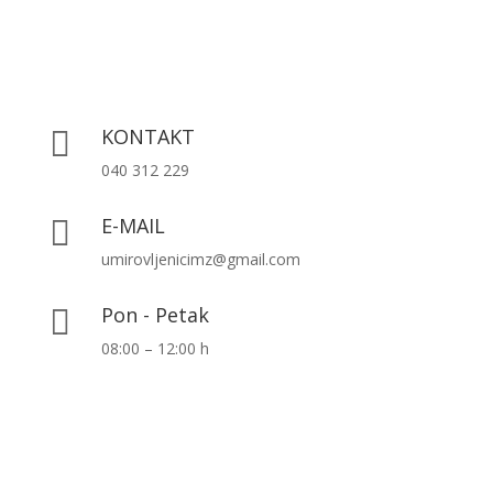
KONTAKT

040 312 229
E-MAIL

umirovljenicimz@gmail.com
Pon - Petak

08:00 – 12:00 h