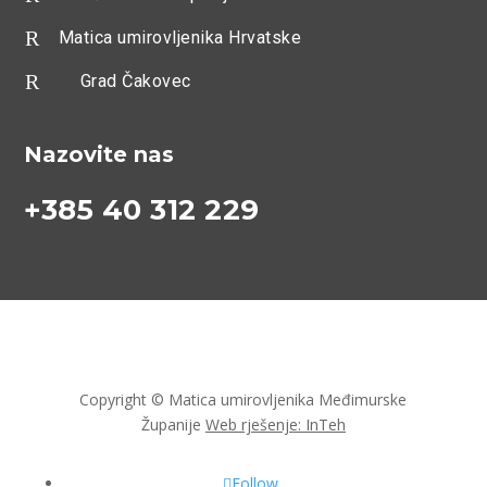
R
Matica umirovljenika Hrvatske
R
Grad Čakovec
Nazovite nas
+385 40 312 229
Copyright © Matica umirovljenika Međimurske
Županije
Web rješenje: InTeh
Follow