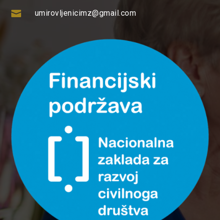

umirovljenicimz@gmail.com